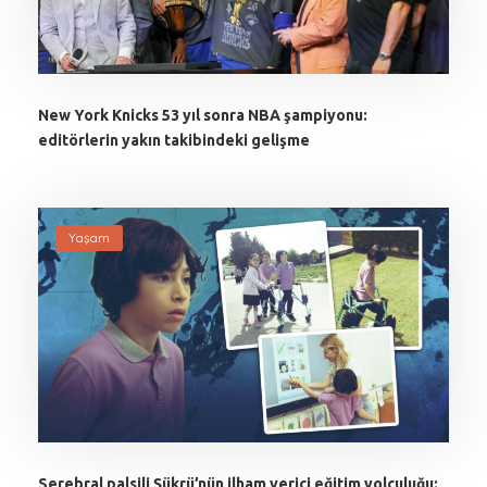
New York Knicks 53 yıl sonra NBA şampiyonu:
editörlerin yakın takibindeki gelişme
Yaşam
Serebral palsili Şükrü’nün ilham verici eğitim yolculuğu: