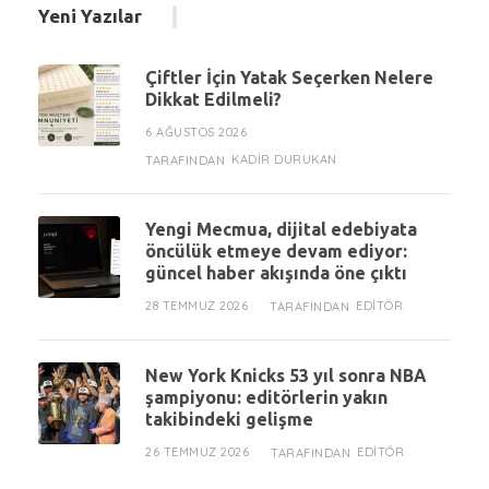
Yeni Yazılar
Çiftler İçin Yatak Seçerken Nelere
Dikkat Edilmeli?
6 AĞUSTOS 2026
KADIR DURUKAN
TARAFINDAN
Yengi Mecmua, dijital edebiyata
öncülük etmeye devam ediyor:
güncel haber akışında öne çıktı
28 TEMMUZ 2026
EDITÖR
TARAFINDAN
New York Knicks 53 yıl sonra NBA
şampiyonu: editörlerin yakın
takibindeki gelişme
26 TEMMUZ 2026
EDITÖR
TARAFINDAN