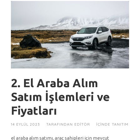
2. El Araba Alım
Satım İşlemleri ve
Fiyatları
14 EYLÜL 2023
TARAFINDAN
EDITÖR
IÇINDE
TANITIM
el araba alım satımı, araç sahipleri için mevcut