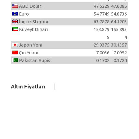
ABD Doları
47.5229
47.6085
Euro
54.7749
54.8736
İngiliz Sterlini
63.7878
64.1203
Kuveyt Dinarı
153.879
155.893
9
4
Japon Yeni
29.9375
30.1357
Çin Yuanı
7.0036
7.0952
Pakistan Rupisi
0.1702
0.1724
Altın Fiyatları