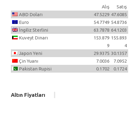
Alış
Satış
ABD Doları
47.5229
47.6085
Euro
54.7749
54.8736
İngiliz Sterlini
63.7878
64.1203
Kuveyt Dinarı
153.879
155.893
9
4
Japon Yeni
29.9375
30.1357
Çin Yuanı
7.0036
7.0952
Pakistan Rupisi
0.1702
0.1724
Altın Fiyatları