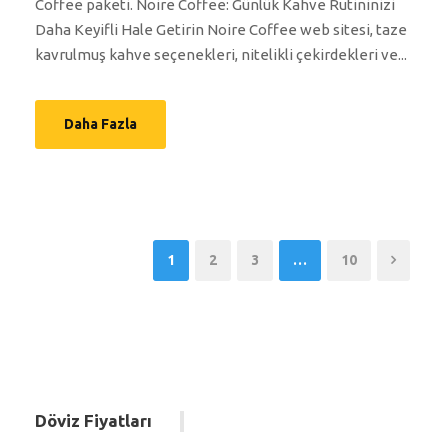
Coffee paketi. Noire Coffee: Günlük Kahve Rutininizi
Daha Keyifli Hale Getirin Noire Coffee web sitesi, taze
kavrulmuş kahve seçenekleri, nitelikli çekirdekleri ve...
Daha Fazla
1
2
3
…
10
Döviz Fiyatları