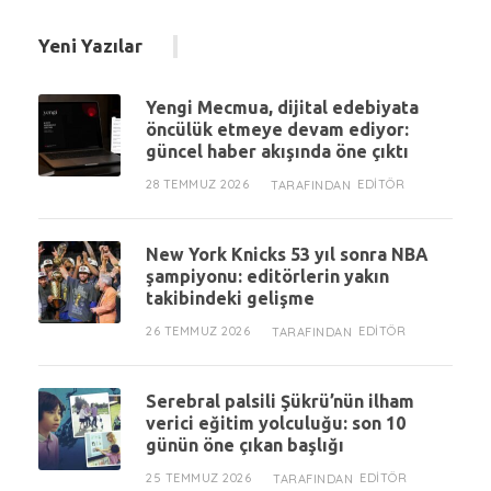
Yeni Yazılar
Yengi Mecmua, dijital edebiyata
öncülük etmeye devam ediyor:
güncel haber akışında öne çıktı
28 TEMMUZ 2026
EDITÖR
TARAFINDAN
New York Knicks 53 yıl sonra NBA
şampiyonu: editörlerin yakın
takibindeki gelişme
26 TEMMUZ 2026
EDITÖR
TARAFINDAN
Serebral palsili Şükrü’nün ilham
verici eğitim yolculuğu: son 10
günün öne çıkan başlığı
25 TEMMUZ 2026
EDITÖR
TARAFINDAN