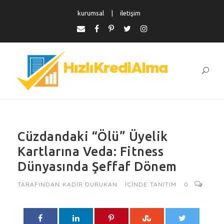
kurumsal
iletişim
Cüzdandaki “Ölü” Üyelik
Kartlarına Veda: Fitness
Dünyasında Şeffaf Dönem
TARAFINDAN
KADIR DURUKAN
IÇINDE
TANITIM
0