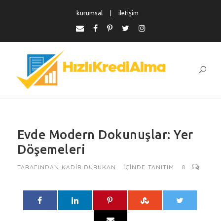
kurumsal
iletişim
Evde Modern Dokunuşlar: Yer
Döşemeleri
TARAFINDAN
KADIR DURUKAN
IÇINDE
TANITIM
0