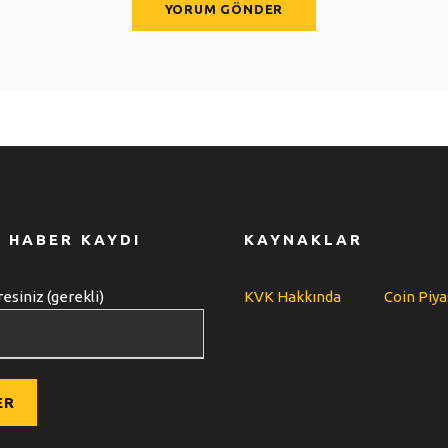
 HABER KAYDI
KAYNAKLAR
esiniz (gerekli)
KVK Hakkında
Coin Piya