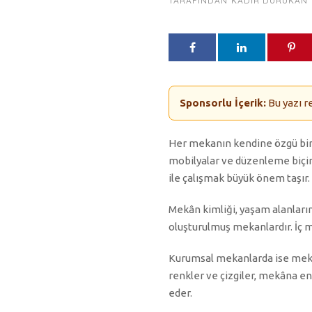
TARAFINDAN
KADIR DURUKAN
Sponsorlu İçerik:
Bu yazı r
Her mekanın kendine özgü bir k
mobilyalar ve düzenleme biçimi
ile çalışmak büyük önem taşır.
Mekân kimliği, yaşam alanlarınd
oluşturulmuş mekanlardır. İç mi
Kurumsal mekanlarda ise mekâ
renkler ve çizgiler, mekâna en
eder.