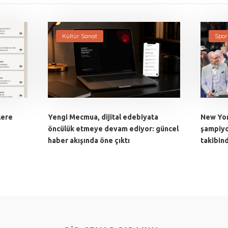
Kültür Sanat
Spor
lere
Yengi Mecmua, dijital edebiyata
New Yor
öncülük etmeye devam ediyor: güncel
şampiyo
haber akışında öne çıktı
takibin