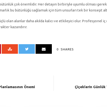
bütünlük çok önemlidir. Her detayın birbiriyle uyumlu olması gere
imarlık bu bütünlüğü sağlamak için tüm unsurları tek bir konsept alt
lü olan alanlar daha akılda kalıcı ve etkileyici olur. Profesyonel iç
akter kazandırır.
0
SHARES
 Planlamasının Önemi
Çiçeklerin Günlük