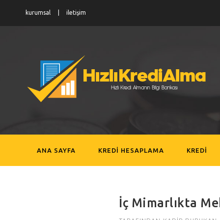
kurumsal
iletişim
ANA SAYFA
KREDI HESAPLAMA
KREDI
İç Mimarlıkta M