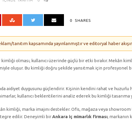
IÇINDE
TANITIM
0
0
SHARES
eklam/tanıtım kapsamında yayınlanmıştır ve editoryal haber akışınd
imliği olması, kullanıcı üzerinde güçlü bir etki bırakır. Mekân kiml
yle oluşur. Bu kimliği doğru şekilde yansıtmak için profesyonel b
a aidiyet duygusunu güçlendirir. Kişinin kendini rahat ve huzurlu hi
marlar, kullanıcı beklentilerini analiz ederek bu kimliği tasarıma y
n kimliği, marka imajını destekler. Ofis, mağaza veya showroom 
tegre edilir. Deneyimli bir
Ankara iç mimarlık firması
, markanın k