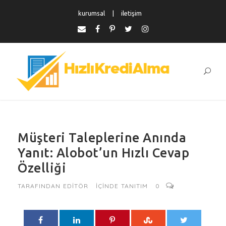
kurumsal
iletişim
Müşteri Taleplerine Anında
Yanıt: Alobot’un Hızlı Cevap
Özelliği
TARAFINDAN
EDITÖR
IÇINDE
TANITIM
0