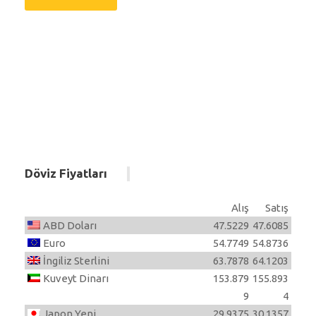
Döviz Fiyatları
Alış
Satış
ABD Doları
47.5229
47.6085
Euro
54.7749
54.8736
İngiliz Sterlini
63.7878
64.1203
Kuveyt Dinarı
153.879
155.893
9
4
Japon Yeni
29.9375
30.1357