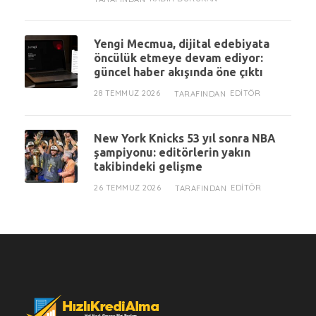
Yengi Mecmua, dijital edebiyata
öncülük etmeye devam ediyor:
güncel haber akışında öne çıktı
28 TEMMUZ 2026
EDITÖR
TARAFINDAN
New York Knicks 53 yıl sonra NBA
şampiyonu: editörlerin yakın
takibindeki gelişme
26 TEMMUZ 2026
EDITÖR
TARAFINDAN