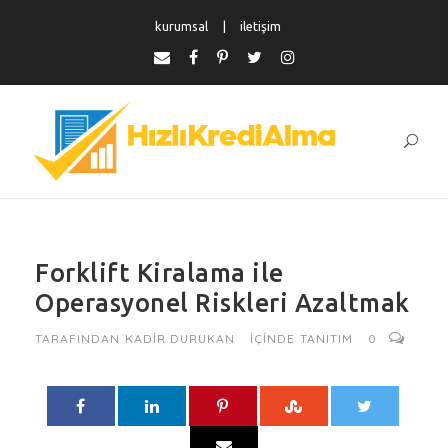
kurumsal
iletişim
Forklift Kiralama ile
Operasyonel Riskleri Azaltmak
TARAFINDAN
KADIR DURUKAN
IÇINDE
TANITIM
0