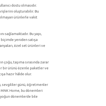
llanıcı dostu olmasıdır.
şlerini oluşturabilir. Bu
 olmayan ürünlerle vakit
sını sağlamaktadır. Bu yapı,
ı biçimde yeniden satışa
anyaları, özel set ürünleri ve
ın çoğu, taşıma sırasında zarar
her bir ürünü özenle paketler ve
ışa hazır hâlde olur.
ı, sevgililer günü, öğretmenler
ir. MNK Home, bu dönemleri
r, yoğun dönemlerde bile