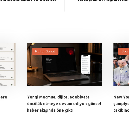
Kültür Sanat
Spor
lere
Yengi Mecmua, dijital edebiyata
New Yor
öncülük etmeye devam ediyor: güncel
şampiyo
haber akışında öne çıktı
takibin