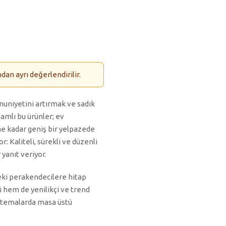
an ayrı değerlendirilir.
nuniyetini artırmak ve sadık
lamlı bu ürünler; ev
ne kadar geniş bir yelpazede
: Kaliteli, sürekli ve düzenli
yanıt veriyor.
eki perakendecilere hitap
i hem de yenilikçi ve trend
tli temalarda masa üstü