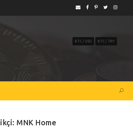
BTC / USD
BTC / TRY
rikçi: MNK Home