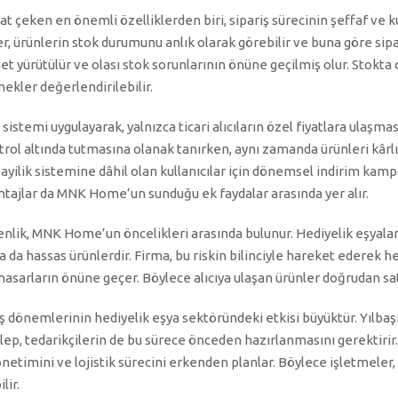
 çeken en önemli özelliklerden biri, sipariş sürecinin şeffaf ve ku
, ürünlerin stok durumunu anlık olarak görebilir ve buna göre sipari
t yürütülür ve olası stok sorunlarının önüne geçilmiş olur. Stokta
ekler değerlendirilebilir.
sistemi uygulayarak, yalnızca ticari alıcıların özel fiyatlara ulaşma
trol altında tutmasına olanak tanırken, aynı zamanda ürünleri kârl
Bayilik sistemine dâhil olan kullanıcılar için dönemsel indirim kamp
ntajlar da MNK Home’un sunduğu ek faydalar arasında yer alır.
nlik, MNK Home’un öncelikleri arasında bulunur. Hediyelik eşyalar
ya da hassas ürünlerdir. Firma, bu riskin bilinciyle hareket ederek 
hasarların önüne geçer. Böylece alıcıya ulaşan ürünler doğrudan sat
ş dönemlerinin hediyelik eşya sektöründeki etkisi büyüktür. Yılbaş
lep, tedarikçilerin de bu sürece önceden hazırlanmasını gerektir
netimini ve lojistik sürecini erkenden planlar. Böylece işletmele
lir.