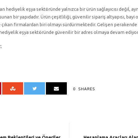
hediyelik eşya sektöründe yalnızca bir ürün sağlayıcısı değil, ayn
unan bir yapıdadır. Ürün çeşitliliği, güvenilir sipariş altyapısı, bayi 
e çıkan firmalardan biri olmayı sürdürmektedir. Gelişen perakende ih
diyelik eşya sektöründe güvenilir bir adres olmaya devam ediyor
;
0
SHARES
m Beklentileri ve Öneriler
Hesaplama Araçları Alan