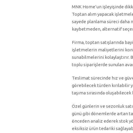
MNK Home’un işleyişinde dikkat
Toptan alım yapacak işletmeler
sayede planlama süreci daha ne
kaybetmeden, alternatif seçen
Firma, toptan satışlarında bayi 
işletmelerin maliyetlerini kon
sunabilmelerini kolaylaştırır. 
toplu siparişlerde sunulan ava
Teslimat sürecinde hız ve güve
görebilecek türden kırılabilir 
taşıma sırasında oluşabilecek 
Özel günlerin ve sezonluk satı
günü gibi dönemlerde artan ta
önceden analiz ederek stok yö
eksiksiz ürün tedariki sağlayabi