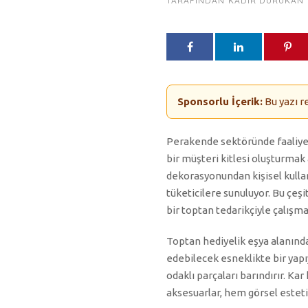
TARAFINDAN
KADIR DURUKAN
Sponsorlu İçerik:
Bu yazı r
Perakende sektöründe faaliyet
bir müşteri kitlesi oluşturmak 
dekorasyonundan kişisel kulla
tüketicilere sunuluyor. Bu çeşi
bir toptan tedarikçiyle çalışma
Toptan hediyelik eşya alanınd
edebilecek esneklikte bir yapı
odaklı parçaları barındırır. Kar
aksesuarlar, hem görsel esteti