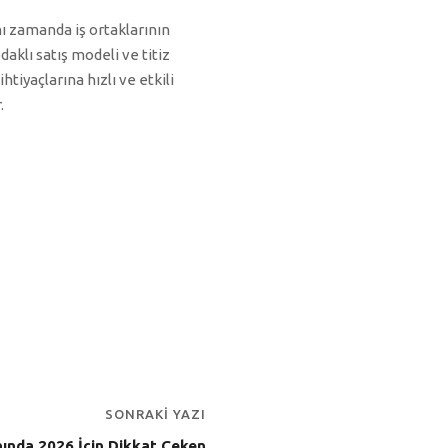
ı zamanda iş ortaklarının
odaklı satış modeli ve titiz
tiyaçlarına hızlı ve etkili
.
SONRAKI YAZI
ında 2026 İçin Dikkat Çeken