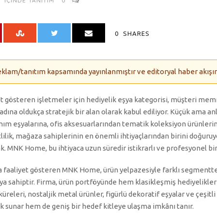
IÇINDE
TANITIM
0
0
SHARES
eklam/tanıtım kapsamında yayınlanmıştır ve editoryal haber akışınd
 gösteren işletmeler için hediyelik eşya kategorisi, müşteri mem
adına oldukça stratejik bir alan olarak kabul ediliyor. Küçük ama an
nım eşyalarına, ofis aksesuarlarından tematik koleksiyon ürünleri
tlilik, mağaza sahiplerinin en önemli ihtiyaçlarından birini doğuruyor
k. MNK Home, bu ihtiyaca uzun süredir istikrarlı ve profesyonel bir 
a faaliyet gösteren MNK Home, ürün yelpazesiyle farklı segmentt
ya sahiptir. Firma, ürün portföyünde hem klasikleşmiş hediyelikler
 küreleri, nostaljik metal ürünler, figürlü dekoratif eşyalar ve çeşi
k sunar hem de geniş bir hedef kitleye ulaşma imkânı tanır.